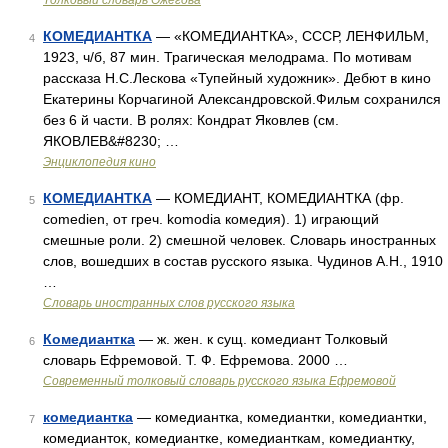
Толковый словарь Ожегова
КОМЕДИАНТКА
— «КОМЕДИАНТКА», СССР, ЛЕНФИЛЬМ,
4
1923, ч/б, 87 мин. Трагическая мелодрама. По мотивам
рассказа Н.С.Лескова «Тупейный художник». Дебют в кино
Екатерины Корчагиной Александровской.Фильм сохранился
без 6 й части. В ролях: Кондрат Яковлев (см.
ЯКОВЛЕВ&#8230; …
Энциклопедия кино
КОМЕДИАНТКА
— КОМЕДИАНТ, КОМЕДИАНТКА (фр.
5
comedien, от греч. komodia комедия). 1) играющий
смешные роли. 2) смешной человек. Словарь иностранных
слов, вошедших в состав русского языка. Чудинов А.Н., 1910
…
Словарь иностранных слов русского языка
Комедиантка
— ж. жен. к сущ. комедиант Толковый
6
словарь Ефремовой. Т. Ф. Ефремова. 2000 …
Современный толковый словарь русского языка Ефремовой
комедиантка
— комедиантка, комедиантки, комедиантки,
7
комедианток, комедиантке, комедианткам, комедиантку,