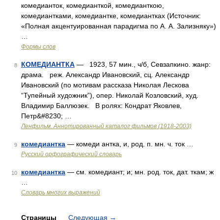
комедианток, комедианткой, комедианткою,
комедиантками, комедиантке, комедиантках (Источник:
«Полная акцентуированная парадигма по А. А. Зализняку»)
…
Формы слов
КОМЕДИАНТКА
— 1923, 57 мин., ч/б, Севзапкино. жанр:
8
драма. реж. Александр Ивановский, сц. Александр
Ивановский (по мотивам рассказа Николая Лескова
“Тупейный художник”), опер. Николай Козловский, худ.
Владимир Баллюзек. В ролях: Кондрат Яковлев,
Петр&#8230; …
Ленфильм. Аннотированный каталог фильмов (1918-2003)
комедиантка
— комеди антка, и, род. п. мн. ч. ток …
9
Русский орфографический словарь
комедиантка
— см. комедиант; и; мн. род. ток, дат. ткам; ж
10
…
Словарь многих выражений
Страницы
Следующая
→